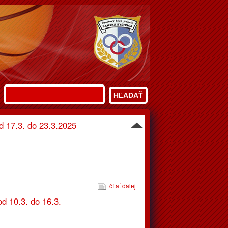
čítať ďalej
zaní 2%
áš klub, v prílohe nájdete vyhlásenie o poukázaní 2%.
Vyhľadávanie
HĽADAŤ
čítať ďalej
d 17.3. do 23.3.2025
čítať ďalej
d 10.3. do 16.3.