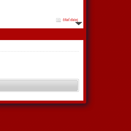
čítať ďalej
jeme
pravujú až v apríli, tréningy podľa rozpisu prebehnú v telocvični
čítať ďalej
 zápasov od 24.2. do 2.3.2025
éningov a zápasov od 24.2.2025 do 2.3.2025. Vo štvrtok
ohrávaný zápas juniori, o 18:00 privítajú doma Považskú
a začne rakonštrukcia radiátorov v našej telocvični, z
 dôvodu sa v piatok nebude dať trénovať. V sobotu cestujú
i na zápasy do Prievidze a kadeti do Kežmarku. V nedeľu
osledný zápas základnej časti muži, keď o 17:00 privítajú v hale
 zápasov od 10.2. do 16.2.2025
čítať ďalej