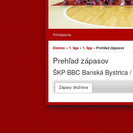
Prihlásenie
Nachádzate sa tu
Domov
»
1. liga
»
1. liga
» Prehľad zápasov
Prehľad zápasov
ŠKP BBC Banská Bystrica / M
Zápasy družstva