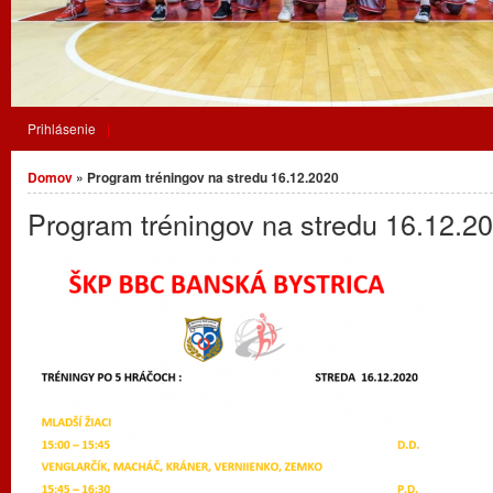
Prihlásenie
Nachádzate sa tu
Domov
» Program tréningov na stredu 16.12.2020
Program tréningov na stredu 16.12.2