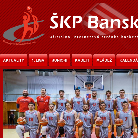
Jump to Content
AKTUALITY
1. LIGA
JUNIORI
KADETI
MLÁDEŽ
KALEND