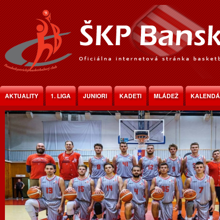
Jump to Content
AKTUALITY
1. LIGA
JUNIORI
KADETI
MLÁDEŽ
KALEND