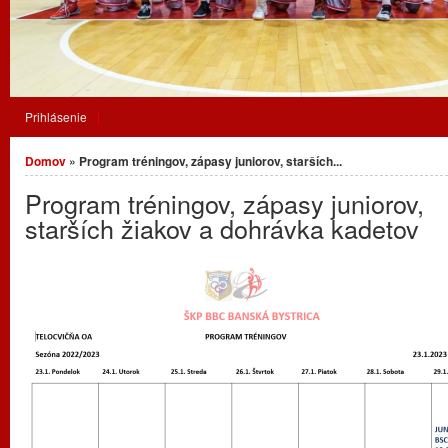
Prihlásenie
Nachádzate sa tu
Domov
» Program tréningov, zápasy juniorov, starších...
Program tréningov, zápasy juniorov,
starších žiakov a dohrávka kadetov