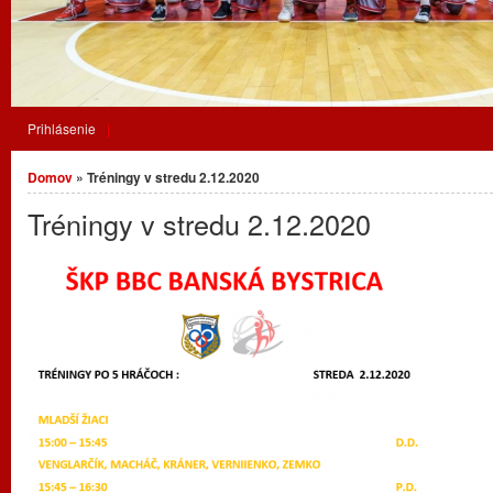
Prihlásenie
Nachádzate sa tu
Domov
» Tréningy v stredu 2.12.2020
Tréningy v stredu 2.12.2020