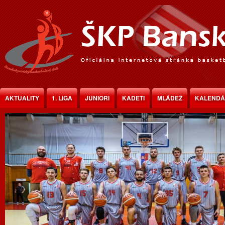
Jump to Content
AKTUALITY
1. LIGA
JUNIORI
KADETI
MLÁDEŽ
KALEND