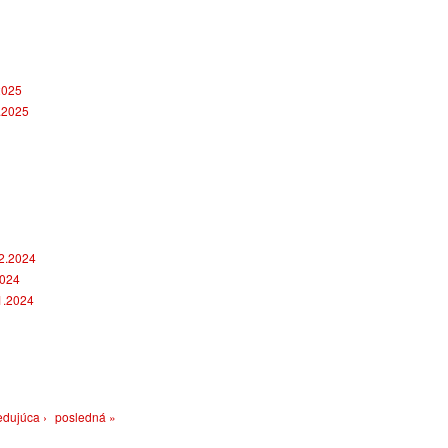
Posledným 
mužov. Záp
17:00 prot
11.10.2024 21:28
Rozpis tréningov od
2025
2.2025
Prinášame 
nedeľu 13.
programe o
družstvom
7.10.2024 21:08
Muži opäť na prvoli
12.2024
V lete sa usku
2024
nadšenci byst
družstva mužo
1.2024
Bystrici mohl
sme začali s 
Budujeme dru
Bystrica. Tra
partnerov dru
Program tréningov o
edujúca ›
posledná »