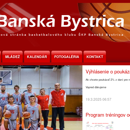
Program tréningov o
MLÁDEŽ
KALENDÁR
FOTOGALÉRIA
KONTAKT
30.3.2025 18:30
Výhlásenie o pouká
Ak chcete poukázať 2% z daní pre n
Vopred ďakujeme
19.3.2025 06:57
Program tréningov o