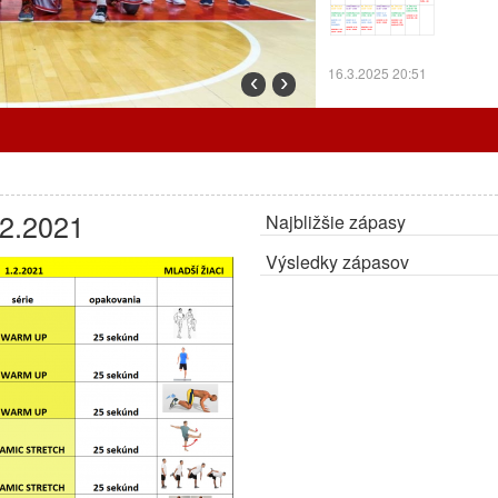
16.3.2025 20:51
‹
›
Prorgram tréningov o
.2.2021
Najbližšie zápasy
7.3.2025 12:24
Výsledky zápasov
Cez prázdniny trénu
ZMENA:
Radiátory o
OA.
27.2.2025 10:30
Program tréningov a
Program tr
odohrajú d
Bystricu.