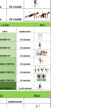
26.1.2025 16:21
Program tréningov o
12.1.2025 12:51
Vianočný pozdrav
20.12.2024 18:36
Rozpis tréningov poč