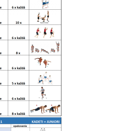
20.12.2024 18:35
Program tréningov o
15.12.2024 16:43
Program tréningov a
8.12.2024 20:20
Rozpis tréningov a 