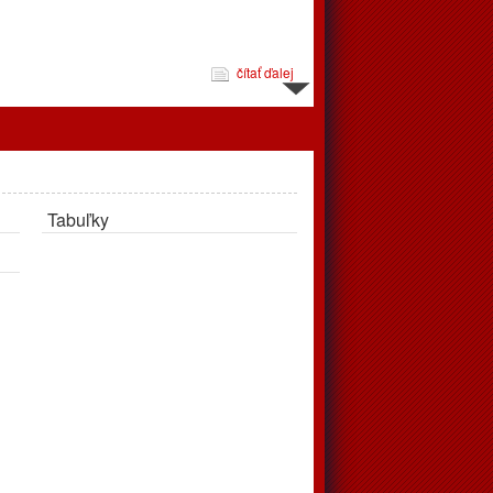
čítať ďalej
d 10.3. do 16.3.
Tabuľky
čítať ďalej
jeme
pravujú až v apríli, tréningy podľa rozpisu prebehnú v telocvični
čítať ďalej
 zápasov od 24.2. do 2.3.2025
éningov a zápasov od 24.2.2025 do 2.3.2025. Vo štvrtok
ohrávaný zápas juniori, o 18:00 privítajú doma Považskú