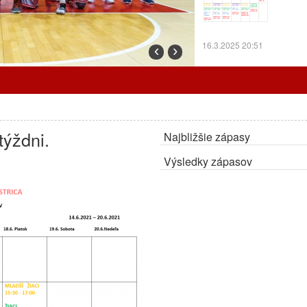
16.3.2025 20:51
‹
›
Prorgram tréningov o
týždni.
Najbližšie zápasy
7.3.2025 12:24
Výsledky zápasov
Cez prázdniny trénu
ZMENA:
Radiátory o
OA.
27.2.2025 10:30
Program tréningov a
Program tr
odohrajú d
Bystricu.