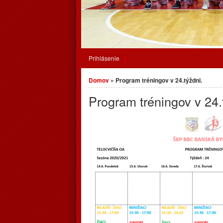
Prihlásenie
Nachádzate sa tu
Domov
» Program tréningov v 24.týždni.
Program tréningov v 24.