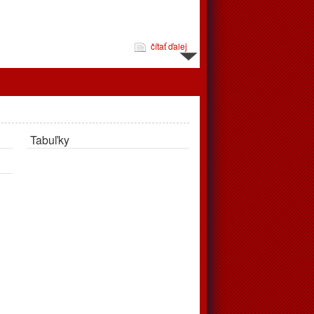
čítať ďalej
d 10.3. do 16.3.
Tabuľky
čítať ďalej
jeme
pravujú až v apríli, tréningy podľa rozpisu prebehnú v telocvični
čítať ďalej
 zápasov od 24.2. do 2.3.2025
éningov a zápasov od 24.2.2025 do 2.3.2025. Vo štvrtok
ohrávaný zápas juniori, o 18:00 privítajú doma Považskú