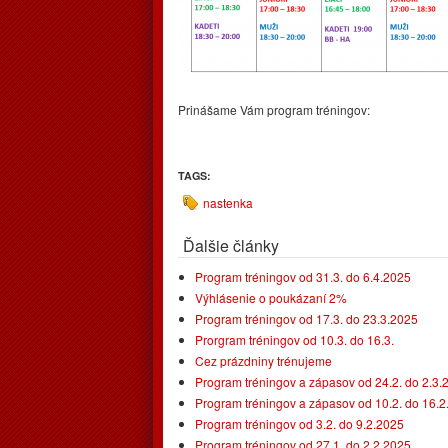
Prinášame Vám program tréningov:
TAGS:
nastenka
Ďalšie články
Program tréningov od 31.3. do 6.4.2025
Výhlásenie o poukázaní 2%
Program tréningov od 17.3. do 23.3.2025
Prorgram tréningov od 10.3. do 16.3.
Cez prázdniny trénujeme
Program tréningov a zápasov od 24.2. do 2.3.
Program tréningov a zápasov od 10.2. do 16.
Program tréningov od 3.2. do 9.2.2025
Program tréningov od 27.1. do 2.2.2025