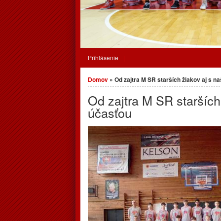
Prihlásenie
Nachádzate sa tu
Domov
» Od zajtra M SR starších žiakov aj s n
Od zajtra M SR starších
účasťou