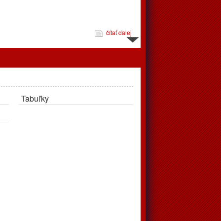
čítať ďalej
d 10.3. do 16.3.
Tabuľky
čítať ďalej
jeme
pravujú až v apríli, tréningy podľa rozpisu prebehnú v telocvični
čítať ďalej
 zápasov od 24.2. do 2.3.2025
éningov a zápasov od 24.2.2025 do 2.3.2025. Vo štvrtok
ohrávaný zápas juniori, o 18:00 privítajú doma Považskú