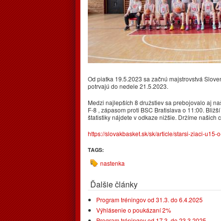
Od piatka 19.5.2023 sa začnú majstrovstvá Slovens
potrvajú do nedele 21.5.2023.
Medzi najlepších 8 družstiev sa prebojovalo aj naš
F-8 , zápasom proti BSC Bratislava o 11:00. Bližš
štatistiky nájdete v odkaze nižšie. Držíme našich
https://slovakbasket.sk/sk/article/starsi-ziaci-u15-o-
TAGS:
nastenka
Ďalšie články
Program tréningov od 31.3. do 6.4.2025
Výhlásenie o poukázaní 2%
Program tréningov od 17.3. do 23.3.2025