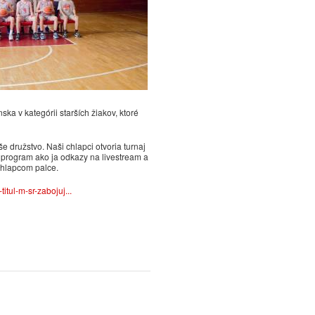
V piatok s
uveddeného
starší min
odohrajú p
na UMB družstvo Svitu.
Program tréningov a
21.2.2025 09:52
ka v kategórii starších žiakov, ktoré
e družstvo. Naši chlapci otvoria turnaj
9.2.2025 06:55
í program ako ja odkazy na livestream a
 chlapcom palce.
Program tréningov o
titul-m-sr-zabojuj...
2.2.2025 18:48
Program tréningov o