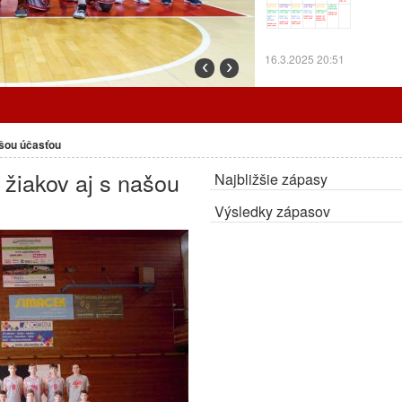
16.3.2025 20:51
‹
›
Prorgram tréningov o
ašou účasťou
 žiakov aj s našou
Najbližšie zápasy
7.3.2025 12:24
Výsledky zápasov
Cez prázdniny trénu
ZMENA:
Radiátory o
OA.
27.2.2025 10:30
Program tréningov a
Program tr
odohrajú d
Bystricu.