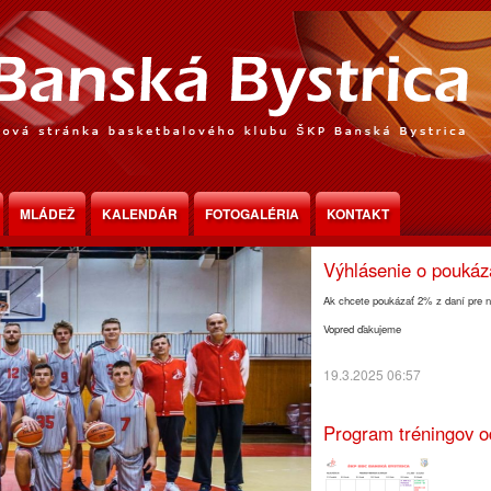
Program tréningov o
MLÁDEŽ
KALENDÁR
FOTOGALÉRIA
KONTAKT
30.3.2025 18:30
Výhlásenie o pouká
Ak chcete poukázať 2% z daní pre n
Vopred ďakujeme
19.3.2025 06:57
Program tréningov o