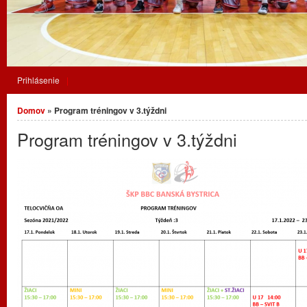
Prihlásenie
Nachádzate sa tu
Domov
» Program tréningov v 3.týždni
Program tréningov v 3.týždni