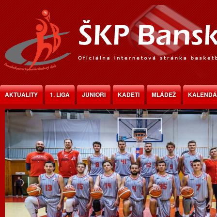
Jump to Content
AKTUALITY
1. LIGA
JUNIORI
KADETI
MLÁDEŽ
KALEND