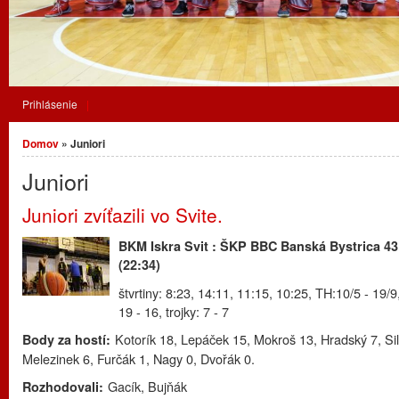
Prihlásenie
Nachádzate sa tu
Domov
» Juniori
Juniori
Juniori zvíťazili vo Svite.
BKM Iskra Svit : ŠKP BBC Banská Bystrica 43
(22:34)
štvrtiny: 8:23, 14:11, 11:15, 10:25, TH:10/5 - 19/9
19 - 16, trojky: 7 - 7
Jozef Lovik
Ivan Demian
Kotorík 18, Lepáček 15, Mokroš 13, Hradský 7, Sil
Body za hostí:
Melezinek 6, Furčák 1, Nagy 0, Dvořák 0.
Gacík, Bujňák
Rozhodovali: