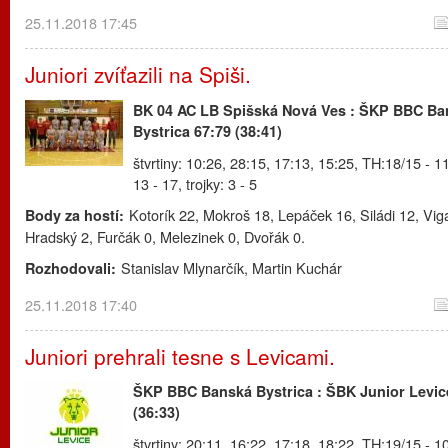
25.11.2018 17:45
Juniori zvíťazili na Spiši.
BK 04 AC LB Spišská Nová Ves : ŠKP BBC Ba
Bystrica 67:79 (38:41)
štvrtiny: 10:26, 28:15, 17:13, 15:25, TH:18/15 - 11
13 - 17, trojky: 3 - 5
Kotorík 22, Mokroš 18, Lepáček 16, Siládi 12, Vig
Body za hostí:
Hradský 2, Furčák 0, Melezinek 0, Dvořák 0.
Stanislav Mlynarčík, Martin Kuchár
Rozhodovali:
25.11.2018 17:40
Juniori prehrali tesne s Levicami.
ŠKP BBC Banská Bystrica : ŠBK Junior Levic
(36:33)
štvrtiny: 20:11, 16:22, 17:18, 18:22, TH:19/15 - 10