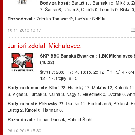
Bartuš 17, Barniak 15, Mikič 8, 
Body za hostí:
7, Šauša 6, Urban 3, Ondriš 0, Leporis 0, Riška 0,
Zdenko Tomašovič, Ladislav Szibilla
Rozhodovali:
10.11.2018 13:17
Juniori zdolali Michalovce.
ŠKP BBC Banská Bystrica : 1.BK Michalovce 
(40:22)
štvrtiny: 23:8, 17:14, 18:15, 25:12, TH:19/14 - 8/4
12 - 17, trojky: 8 - 5
Siládi 28, Hradský 17, Mokroš 12, Kotorík 1
Body za domácich:
6, Vigaš 3, Furčák 3, Kalina 3, Nagy 1, Melezinek 0, Dvořák 0, Anta
Pirkovský 23, Demko 11, Podžuban 5, Pliško 4, Br
Body za hostí:
Lustig 2, Kinceľ 0, Harman 0.
Tomáš Doušek, Roland Štuhl.
Rozhodovali:
29.10.2018 15:30