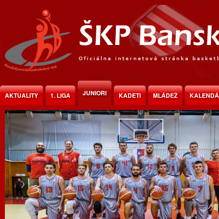
Jump to Content
JUNIORI
AKTUALITY
1. LIGA
KADETI
MLÁDEŽ
KALEND