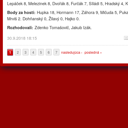
Lepáček 8, Melezinek 8, Dvořák 8, Furčák 7, SIládi 5, Hradský 4, K
Hupka 18, Hormann 17, Záhora 9, Mičuda 5, Puka
Body za hostí:
Mrviš 2. Dohňanský 0, Žilavý 0, Hajko 0.
Zdenko Tomašovič, Jakub Izák.
Rozhodovali:
30.9.2018 18:15
Stránky
1
2
3
4
5
6
7
nasledujúca ›
posledná »