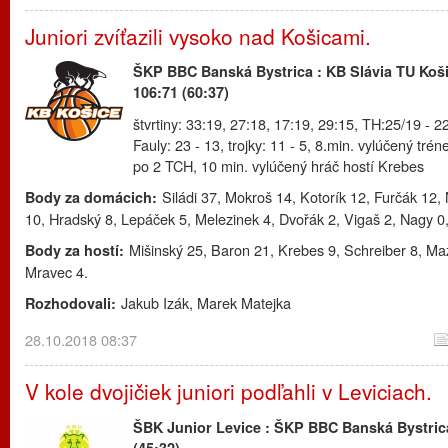
Juniori zvíťazili vysoko nad Košicami.
ŠKP BBC Banská Bystrica : KB Slávia TU Koš
106:71 (60:37)
štvrtiny: 33:19, 27:18, 17:19, 29:15, TH:25/19 - 2
Fauly: 23 - 13, trojky: 11 - 5, 8.min. vylúčený trén
po 2 TCH, 10 min. vylúčený hráč hostí Krebes
Siládi 37, Mokroš 14, Kotorík 12, Furčák 12
Body za domácich:
10, Hradský 8, Lepáček 5, Melezinek 4, Dvořák 2, Vigaš 2, Nagy 0,
Mišinský 25, Baron 21, Krebes 9, Schreiber 8, Ma
Body za hostí:
Mravec 4.
Jakub Izák, Marek Matejka
Rozhodovali:
28.10.2018 08:37
V kole dvojičiek juniori podľahli v Leviciach.
ŠBK Junior Levice : ŠKP BBC Banská Bystric
(45:32)