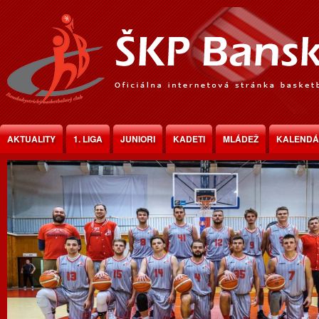
Jump to Content
AKTUALITY
1. LIGA
JUNIORI
KADETI
MLÁDEŽ
KALEND