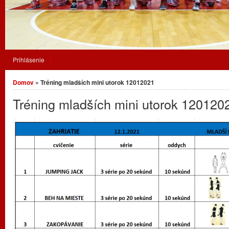
Prihlásenie
Nachádzate sa tu
Domov
» Tréning mladších mini utorok 12012021
Tréning mladších mini utorok 120120