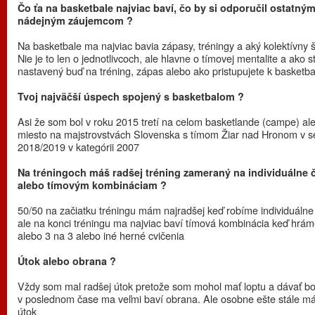
Čo ťa na basketbale najviac baví, čo by si odporučil ostatný
nádejným záujemcom ?
Na basketbale ma najviac bavia zápasy, tréningy a aký kolektívny šp
Nie je to len o jednotlivcoch, ale hlavne o tímovej mentalite a ako s
nastavený buď na tréning, zápas alebo ako pristupujete k basketba
Tvoj najväčší úspech spojený s basketbalom ?
Asi že som bol v roku 2015 tretí na celom basketlande (campe) ale
miesto na majstrovstvách Slovenska s tímom Žiar nad Hronom v 
2018/2019 v kategórii 2007
Na tréningoch máš radšej tréning zameraný na individuálne č
alebo tímovým kombináciam ?
50/50 na začiatku tréningu mám najradšej keď robíme individuálne 
ale na konci tréningu ma najviac baví tímová kombinácia keď hrám
alebo 3 na 3 alebo iné herné cvičenia
Útok alebo obrana ?
Vždy som mal radšej útok pretože som mohol mať loptu a dávať bo
v poslednom čase ma veľmi baví obrana. Ale osobne ešte stále m
útok