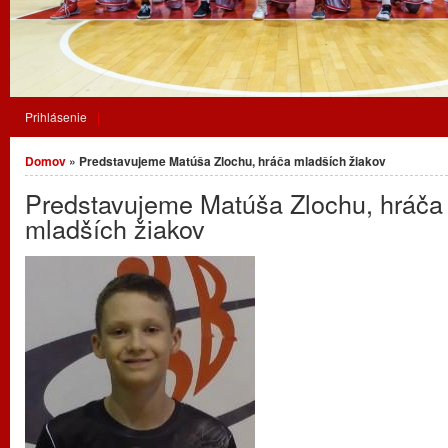
Prihlásenie
Nachádzate sa tu
Domov
» Predstavujeme Matúša Zlochu, hráča mladších žiakov
Predstavujeme Matúša Zlochu, hráča
mladších žiakov