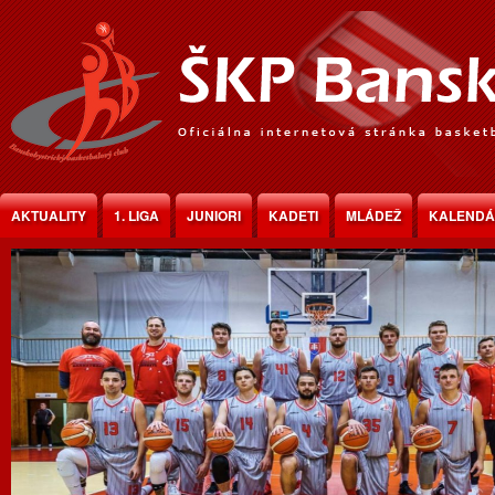
Jump to Content
AKTUALITY
1. LIGA
JUNIORI
KADETI
MLÁDEŽ
KALEND