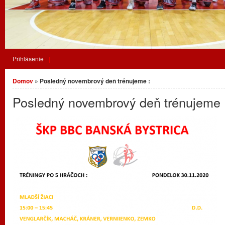
Prihlásenie
Nachádzate sa tu
Domov
» Posledný novembrový deň trénujeme :
Posledný novembrový deň trénujeme 