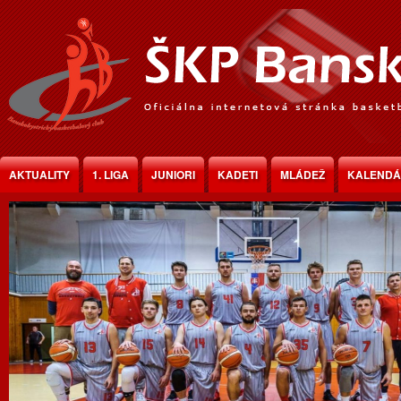
Jump to Content
AKTUALITY
1. LIGA
JUNIORI
KADETI
MLÁDEŽ
KALEND