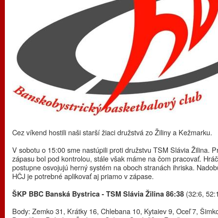
Cez víkend hostili naši starší žiaci družstvá zo Žiliny a Kežmarku.
V sobotu o 15:00 sme nastúpili proti družstvu TSM Slávia Žilina. P
zápasu bol pod kontrolou, stále však máme na čom pracovať. Hráči
postupne osvojujú herný systém na oboch stranách ihriska. Nado
HČJ je potrebné aplikovať aj priamo v zápase.
(32:6, 52:
ŠKP BBC Banská Bystrica - TSM Slávia Žilina 86:38
Body: Zemko 31, Krátky 16, Chlebana 10, Kytaiev 9, Oceľ 7, Šimko