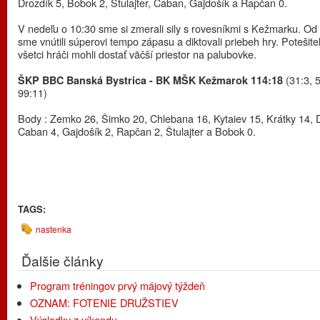
Drozdík 5, Bobok 2, Štulajter, Caban, Gajdošík a Rapčan 0.
V nedeľu o 10:30 sme si zmerali sily s rovesníkmi s Kežmarku. Od 
sme vnútili súperovi tempo zápasu a diktovali priebeh hry. Potešiteľ
všetci hráči mohli dostať väčší priestor na palubovke.
(31:3, 
ŠKP BBC Banská Bystrica - BK MŠK Kežmarok 114:18
99:11)
Body : Zemko 26, Šimko 20, Chlebana 16, Kytaiev 15, Krátky 14, D
Caban 4, Gajdošík 2, Rapčan 2, Štulajter a Bobok 0.
TAGS:
nastenka
Ďalšie články
Program tréningov prvý májový týždeň
OZNAM: FOTENIE DRUŽSTIEV
Výsledky z víkendu