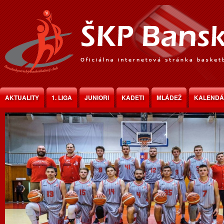
Jump to Content
AKTUALITY
1. LIGA
JUNIORI
KADETI
MLÁDEŽ
KALEND