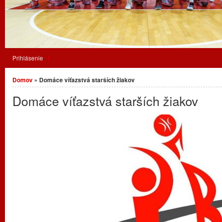
Prihlásenie
Nachádzate sa tu
Domov
» Domáce víťazstvá starších žiakov
Domáce víťazstvá starších žiakov