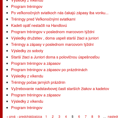
Program tréningov
Po veľkonočných sviatkoch nás čakajú zápasy iba vonku...
Tréningy pred Veľkonočnými sviatkami
Kadeti opäť nestačili na Handlovú
Program tréningov v poslednom marcovom týždni
Výsledky družstiev , doma uspeli starší žiaci a juniori
Tréningy a zápasy v poslednom marcovom týždni
Výsledky zo soboty
Starší žiaci a Juniori doma s polovičnou úspešnosťou
Program tréningov a zápasov
Program tréningov a zápasov po prázdninách
Výsledky z víkendu
Tréningy počas jarných prázdnin
Vyžrebovanie nadstavbovej časti starších žiakov a kadetov
Program tréningov a zápasov
Výsledky z víkendu
Program tréningov
Stránky
« prvá
‹ predchádzajúca
1
2
3
4
5
6
7
8
9
…
nasled